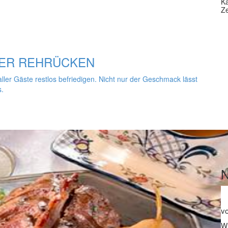
Ka
Ze
ER REHRÜCKEN
er Gäste restlos befriedigen. Nicht nur der Geschmack lässt
s.
v
Wi