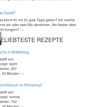
Steddi*
on
s könnt ihr mir für gute Tipps geben? Ich möchte
rne ein oder zwei Kilo abnehmen. Am besten aber
icht hungern?
>>
BELIEBTESTE REZEPTE
chs in Blätterteig
stellt von:
zept: leicht
lorien: 257
. 20 Minuten
>>
ammfleisch im Römertopf
stellt von:
zept: normal
lorien: 700
. 30 Minuten
>>