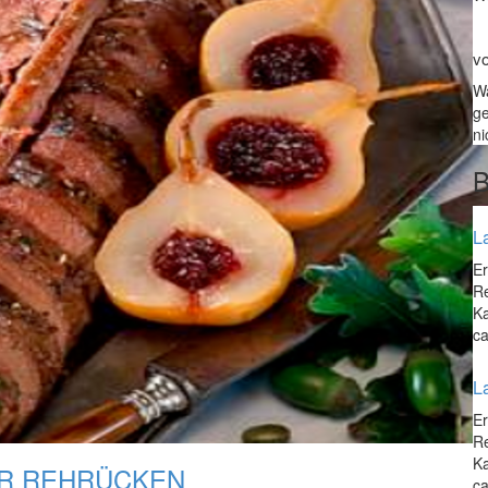
v
Wa
ge
n
La
Er
Re
Ka
ca
L
Er
Re
Ka
R REHRÜCKEN
ca