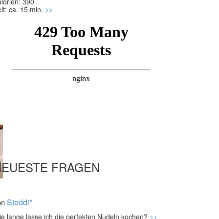
lorien: 390
it: ca. 15 min.
>>
NEUESTE FRAGEN
Steddi*
on
e lange lasse ich die perfekten Nudeln kochen?
>>