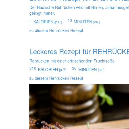
Der Badische Rehrücken wird mit Birnen, Johannesgele
gelingt immer.
–
40
KALORIEN
MINUTEN
[p.P.]
[ca.]
zu diesem Rehrücken Rezept
Leckeres Rezept für
REHRÜCKE
Rehrücken mit einer erfrischenden Fruchtsoße
310
30
KALORIEN
MINUTEN
[p.P.]
[ca.]
zu diesem Rehrücken Rezept