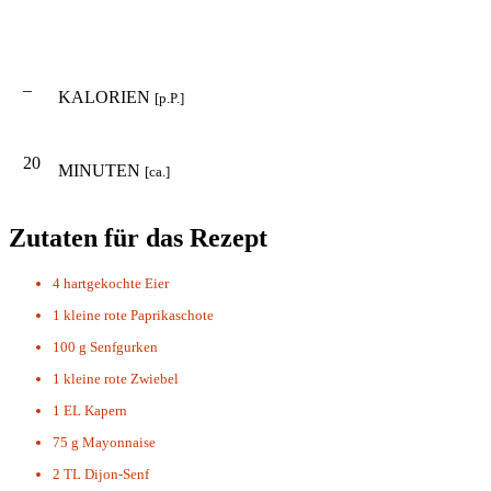
–
KALORIEN
[p.P.]
20
MINUTEN
[ca.]
Zutaten für das Rezept
4
hartgekochte Eier
1
kleine rote Paprikaschote
100 g
Senfgurken
1
kleine rote Zwiebel
1 EL
Kapern
75 g
Mayonnaise
2 TL
Dijon-Senf