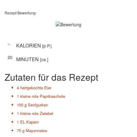
Rezept Bewertung:
–
KALORIEN
[p.P.]
20
MINUTEN
[ca.]
Zutaten für das Rezept
4
hartgekochte Eier
1
kleine rote Paprikaschote
100 g
Senfgurken
1
kleine rote Zwiebel
1 EL
Kapern
75 g
Mayonnaise