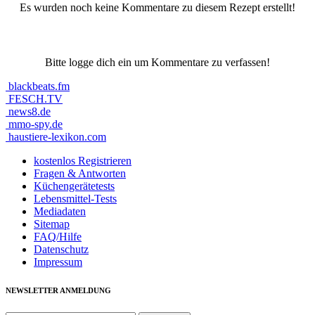
Es wurden noch keine Kommentare zu diesem Rezept erstellt!
Bitte logge dich ein um Kommentare zu verfassen!
blackbeats.fm
FESCH.TV
news8.de
mmo-spy.de
haustiere-lexikon.com
kostenlos Registrieren
Fragen & Antworten
Küchengerätetests
Lebensmittel-Tests
Mediadaten
Sitemap
FAQ/Hilfe
Datenschutz
Impressum
NEWSLETTER ANMELDUNG