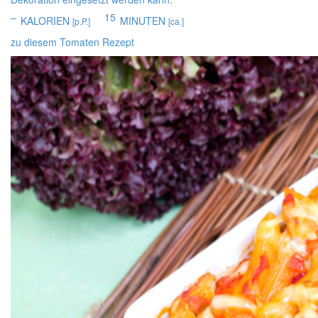
–
15
KALORIEN
MINUTEN
[p.P.]
[ca.]
zu diesem Tomaten Rezept