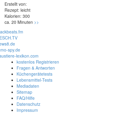
Erstellt von:
Rezept: leicht
Kalorien: 300
ca. 20 Minuten
>>
lackbeats.fm
ESCH.TV
ews8.de
mo-spy.de
austiere-lexikon.com
kostenlos Registrieren
Fragen & Antworten
Küchengerätetests
Lebensmittel-Tests
Mediadaten
Sitemap
FAQ/Hilfe
Datenschutz
Impressum