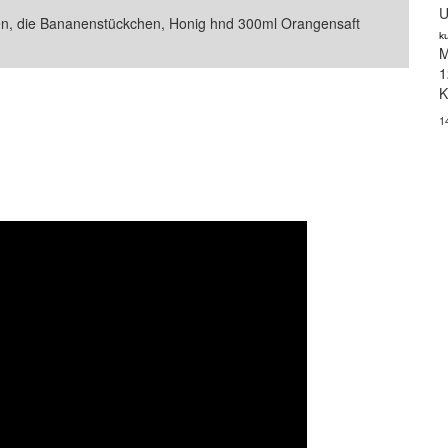
U
tten, die Bananenstückchen, Honig hnd 300ml Orangensaft
k
M
1
K
1