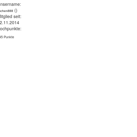
nsername:
()
uchen888
itglied seit:
2.11.2014
ochpunkte:
45 Punkte