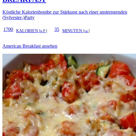
Köstliche Kalorienbombe zur Stärkung nach einer anstrengenden
(Sylvester-)Party
1700
35
KALORIEN
MINUTEN
[p.P.]
[ca.]
American Breakfast ansehen