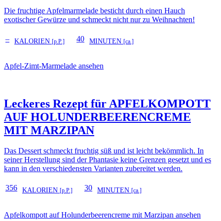
Die fruchtige Apfelmarmelade besticht durch einen Hauch
exotischer Gewürze und schmeckt nicht nur zu Weihnachten!
–
40
KALORIEN
MINUTEN
[p.P.]
[ca.]
Apfel-Zimt-Marmelade ansehen
Leckeres Rezept für
APFELKOMPOTT
AUF HOLUNDERBEERENCREME
MIT MARZIPAN
Das Dessert schmeckt fruchtig süß und ist leicht bekömmlich. In
seiner Herstellung sind der Phantasie keine Grenzen gesetzt und es
kann in den verschiedensten Varianten zubereitet werden.
356
30
KALORIEN
MINUTEN
[p.P.]
[ca.]
Apfelkompott auf Holunderbeerencreme mit Marzipan ansehen