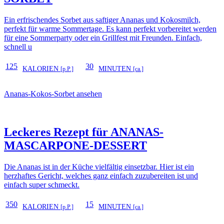
Ein erfrischendes Sorbet aus saftiger Ananas und Kokosmilch,
perfekt für warme Sommertage. Es kann perfekt vorbereitet werden
für eine Sommerparty oder ein Grillfest mit Freunden. Einfach,
schnell u
125
30
KALORIEN
MINUTEN
[p.P.]
[ca.]
Ananas-Kokos-Sorbet ansehen
Leckeres Rezept für
ANANAS-
MASCARPONE-DESSERT
Die Ananas ist in der Küche vielfältig einsetzbar. Hier ist ein
herzhaftes Gericht, welches ganz einfach zuzubereiten ist und
einfach super schmeckt.
350
15
KALORIEN
MINUTEN
[p.P.]
[ca.]