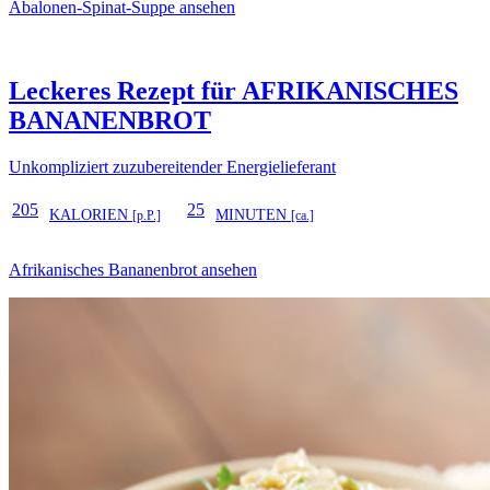
Abalonen-Spinat-Suppe ansehen
Leckeres Rezept für
AFRIKANISCHES
BANANENBROT
Unkompliziert zuzubereitender Energielieferant
205
25
KALORIEN
MINUTEN
[p.P.]
[ca.]
Afrikanisches Bananenbrot ansehen