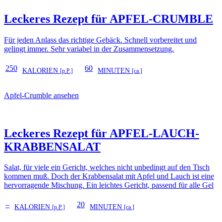
Leckeres Rezept für
APFEL-CRUMBLE
Für jeden Anlass das richtige Gebäck. Schnell vorbereitet und
gelingt immer. Sehr variabel in der Zusammensetzung.
250
60
KALORIEN
MINUTEN
[p.P.]
[ca.]
Apfel-Crumble ansehen
Leckeres Rezept für
APFEL-LAUCH-
KRABBENSALAT
Salat, für viele ein Gericht, welches nicht unbedingt auf den Tisch
kommen muß. Doch der Krabbensalat mit Apfel und Lauch ist eine
hervorragende Mischung. Ein leichtes Gericht, passend für alle Gel
–
20
KALORIEN
MINUTEN
[p.P.]
[ca.]