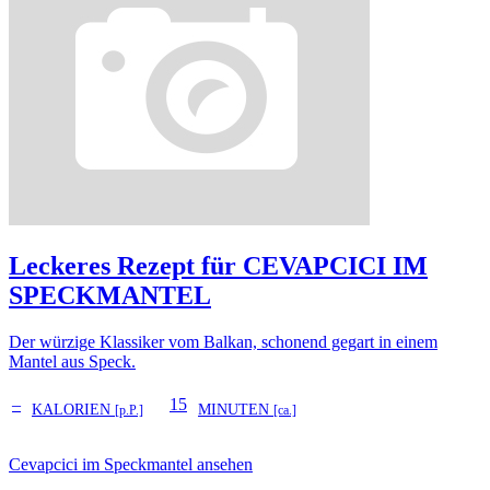
Leckeres Rezept für
CEVAPCICI IM
SPECKMANTEL
Der würzige Klassiker vom Balkan, schonend gegart in einem
Mantel aus Speck.
–
15
KALORIEN
MINUTEN
[p.P.]
[ca.]
Cevapcici im Speckmantel ansehen