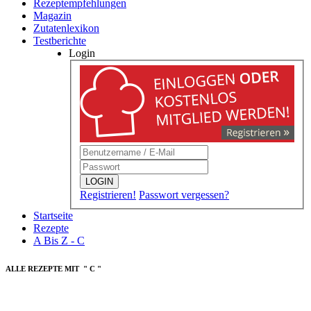
Rezeptempfehlungen
Magazin
Zutatenlexikon
Testberichte
Login
LOGIN
Registrieren!
Passwort vergessen?
Startseite
Rezepte
A Bis Z - C
ALLE REZEPTE MIT " C "