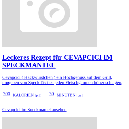
Leckeres Rezept für
CEVAPCICI IM
SPECKMANTEL
Cevapcici ( Hackwürstchen ) ein Hochgenuss auf dem Grill,
umgeben von Speck lässt es jeden Fleischgaumen höher schlagen,
300
30
KALORIEN
MINUTEN
[p.P.]
[ca.]
Cevapcici im Speckmantel ansehen