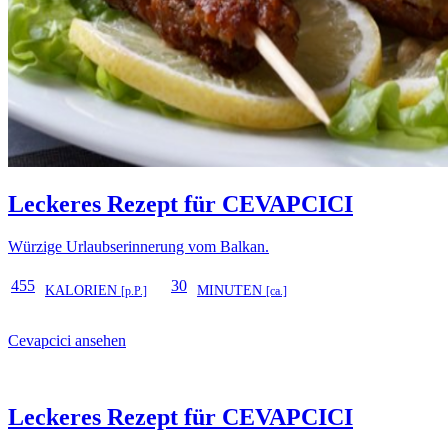
Leckeres Rezept für
CEVAPCICI
Würzige Urlaubserinnerung vom Balkan.
455
30
KALORIEN
MINUTEN
[p.P.]
[ca.]
Cevapcici ansehen
Leckeres Rezept für
CEVAPCICI