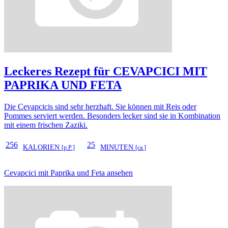
Leckeres Rezept für
CEVAPCICI MIT
PAPRIKA UND FETA
Die Cevapcicis sind sehr herzhaft. Sie können mit Reis oder
Pommes serviert werden. Besonders lecker sind sie in Kombination
mit einem frischen Zaziki.
256
25
KALORIEN
MINUTEN
[p.P.]
[ca.]
Cevapcici mit Paprika und Feta ansehen