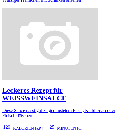
Würziges Hähnchen mit Schinken ansehen
Leckeres Rezept für
WEISSWEINSAUCE
Diese Sauce passt gut zu gedünstetem Fisch, Kalbfleisch oder
Fleischklößchen.
120
25
KALORIEN
MINUTEN
[p.P.]
[ca.]