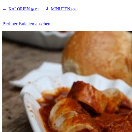
–
5
KALORIEN
MINUTEN
[p.P.]
[ca.]
Berliner Buletten ansehen