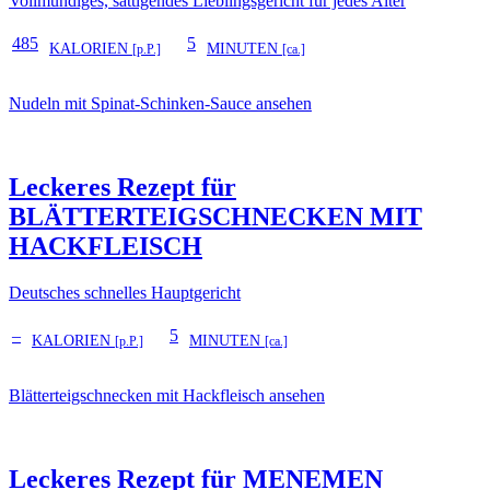
Vollmundiges, sättigendes Lieblingsgericht für jedes Alter
485
5
KALORIEN
MINUTEN
[p.P.]
[ca.]
Nudeln mit Spinat-Schinken-Sauce ansehen
Leckeres Rezept für
BLÄTTERTEIGSCHNECKEN MIT
HACKFLEISCH
Deutsches schnelles Hauptgericht
–
5
KALORIEN
MINUTEN
[p.P.]
[ca.]
Blätterteigschnecken mit Hackfleisch ansehen
Leckeres Rezept für
MENEMEN