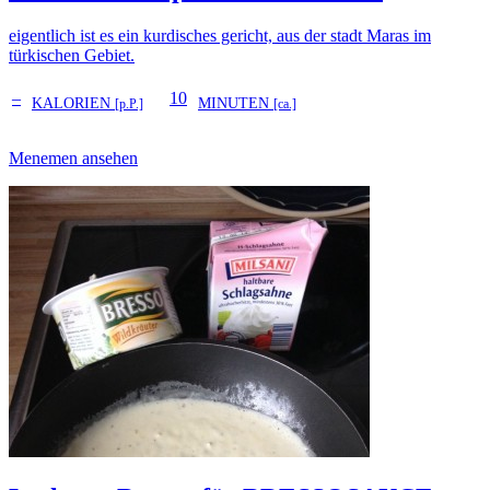
eigentlich ist es ein kurdisches gericht, aus der stadt Maras im
türkischen Gebiet.
–
10
KALORIEN
MINUTEN
[p.P.]
[ca.]
Menemen ansehen