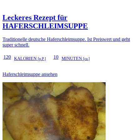
Leckeres Rezept für
HAFERSCHLEIMSUPPE
Traditionelle deutsche Haferschleimsuppe. Ist Preiswert und geht
super schnell.
120
10
KALORIEN
MINUTEN
[p.P.]
[ca.]
Haferschleimsuppe ansehen